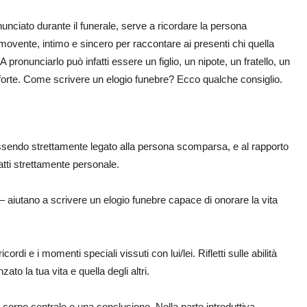
nciato durante il funerale, serve a ricordare la persona
ente, intimo e sincero per raccontare ai presenti chi quella
A pronunciarlo può infatti essere un figlio, un nipote, un fratello, un
orte. Come scrivere un elogio funebre? Ecco qualche consiglio.
Essendo strettamente legato alla persona scomparsa, e al rapporto
fatti strettamente personale.
 – aiutano a scrivere un elogio funebre capace di onorare la vita
icordi e i momenti speciali vissuti con lui/lei. Rifletti sulle abilità
to la tua vita e quella degli altri.
n corpo centrale e una conclusione. Nella parte introduttiva,