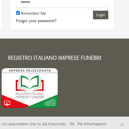
Remember Me
Login
Forgot your password?
REGISTRO ITALIANO IMPRESE FUNEBRI
to noi assumiamo che tu sia d'accordo.
Ok
Più informazioni