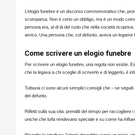
L’elogio funebre è un discorso commemorativo che, pronu
scomparsa. Non è certo un obbligo, ma è un modo commov
persona era, al di là del ruolo che nella società ricopriva. 
amico. Una persona che, col defunto, aveva un legame f
Come scrivere un elogio funebre
Per scrivere un elogio funebre, una regola non esiste. 
che la legava a chi sceglie di scriverlo e di leggerlo, è in
Tuttavia ci sono alcuni semplici consigli che – se seguiti
del defunto.
Rifletti sulla sua vita: prenditi del tempo per raccogliere i r
uniche che lo/la rendevano speciale e su come ha influenza
Rispetta la struttura: l’elogio dovrebbe avere un inizio, u