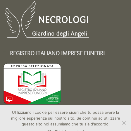
REGISTRO ITALIANO IMPRESE FUNEBRI
Utilizziamo i cookie per essere sicuri che tu possa avere la
migliore esperienza sul nostro sito. Se continui ad utilizzare
questo sito noi assumiamo che tu sia d'accordo.
Copyright 2026 Organizzazione Funeraria Alto Milanese srl a socio unico